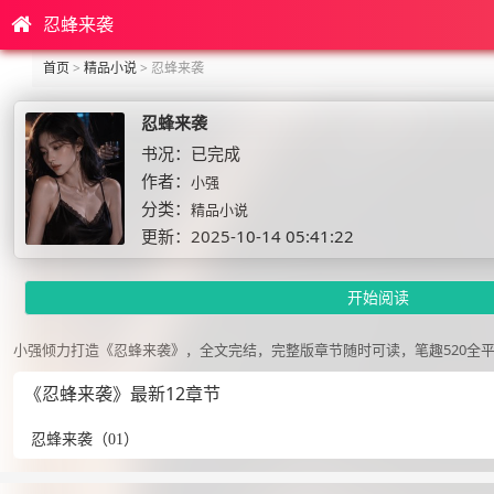
忍蜂来袭
首页
>
精品小说
>
忍蜂来袭
忍蜂来袭
书况：已完成
作者：
小强
分类：
精品小说
更新：2025-10-14 05:41:22
开始阅读
小强倾力打造《忍蜂来袭》，全文完结，完整版章节随时可读，笔趣520全
《忍蜂来袭》最新12章节
忍蜂来袭（01）